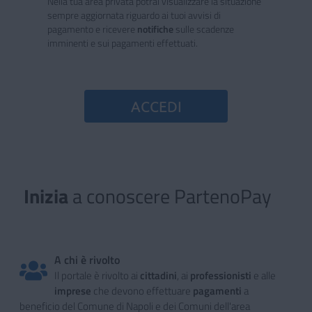
Nella tua area privata potrai visualizzare la situazione
sempre aggiornata riguardo ai tuoi avvisi di
pagamento e ricevere
notifiche
sulle scadenze
imminenti e sui pagamenti effettuati.
ACCEDI
Inizia
a conoscere PartenoPay
Inizia a conoscere PartenoPay
A chi è rivolto
Il portale è rivolto ai
cittadini
, ai
professionisti
e alle
imprese
che devono effettuare
pagamenti
a
beneficio del Comune di Napoli e dei Comuni dell'area