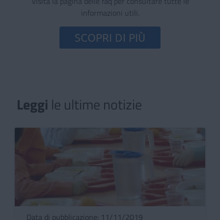
Visita la pagina delle faq per consultare tutte le
informazioni utili.
SCOPRI DI PIÙ
Leggi
le ultime notizie
Leggi le ultime notizie
Data di pubblicazione: 11/11/2019