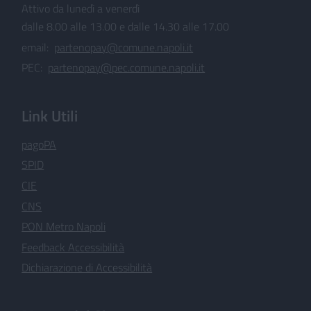
Attivo da lunedì a venerdì
dalle 8.00 alle 13.00 e dalle 14.30 alle 17.00
email:
partenopay@comune.napoli.it
PEC:
partenopay@pec.comune.napoli.it
Link Utili
pagoPA
SPID
CIE
CNS
PON Metro Napoli
Feedback Accessibilità
Dichiarazione di Accessibilità