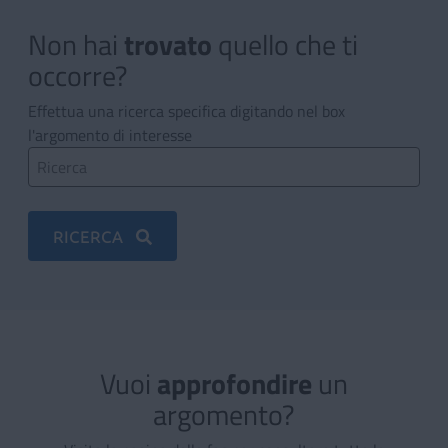
Non hai
trovato quello che ti o
Non hai
trovato
quello che ti
occorre?
Effettua una ricerca specifica digitando nel box
l'argomento di interesse
Ricerca
RICERCA
Vuoi
approfondire un argomen
Vuoi
approfondire
un
argomento?