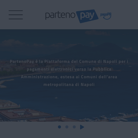
Il Portale dei pagamenti de
Metti in pausa lo scorrimento dei contenuti
Avvia lo scorrimento dei contenuti
Contenuti in evidenza
PartenoPay è la Piattaforma del Comune di Napoli per i
pagamenti elettronici verso la Pubblica
Amministrazione, estesa ai Comuni dell'area
metropolitana di Napoli
Avvia lo scorrimento dei con